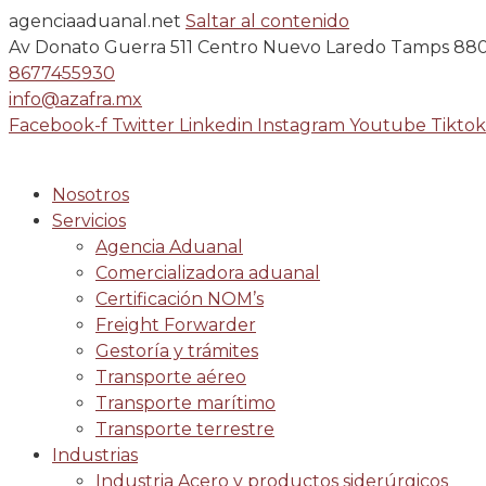
agenciaaduanal.net
Saltar al contenido
Av Donato Guerra 511 Centro Nuevo Laredo Tamps 88
8677455930
info@azafra.mx
Facebook-f
Twitter
Linkedin
Instagram
Youtube
Tiktok
Nosotros
Servicios
Agencia Aduanal
Comercializadora aduanal
Certificación NOM’s
Freight Forwarder
Gestoría y trámites
Transporte aéreo
Transporte marítimo
Transporte terrestre
Industrias
Industria Acero y productos siderúrgicos