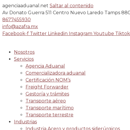
agenciaaduanal.net
Saltar al contenido
Av Donato Guerra 511 Centro Nuevo Laredo Tamps 88
8677455930
info@azafra.mx
Facebook-f
Twitter
Linkedin
Instagram
Youtube
Tiktok
Nosotros
Servicios
Agencia Aduanal
Comercializadora aduanal
Certificación NOM’s
Freight Forwarder
Gestoría y trámites
Transporte aéreo
Transporte marítimo
Transporte terrestre
Industrias
Industria Acero y productos siderúrgicos