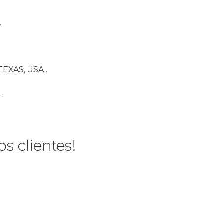
.
EXAS, USA .
.
s clientes!